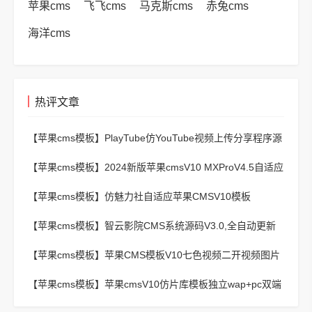
苹果cms
飞飞cms
马克斯cms
赤兔cms
海洋cms
热评文章
【苹果cms模板】
PlayTube仿YouTube视频上传分享程序源
码
【苹果cms模板】
2024新版苹果cmsV10 MXProV4.5自适应
影视站主题模板
【苹果cms模板】
仿魅力社自适应苹果CMSV10模板
【苹果cms模板】
智云影院CMS系统源码V3.0,全自动更新
采集,通用API接口
【苹果cms模板】
苹果CMS模板V10七色视频二开视频图片
小说模板可封装APP
【苹果cms模板】
苹果cmsV10仿片库模板独立wap+pc双端
版