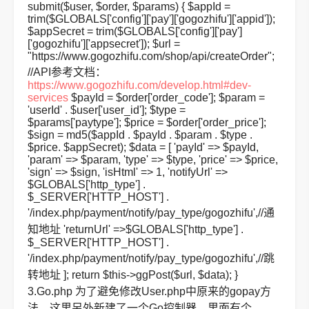
submit($user, $order, $params) { $appId =
trim($GLOBALS['config']['pay']['gogozhifu']['appid']);
$appSecret = trim($GLOBALS['config']['pay']
['gogozhifu']['appsecret']); $url =
"
https://www.gogozhifu.com/shop/api/createOrder";
//API参考文档：
https://www.gogozhifu.com/develop.html#dev-
services
$payId = $order['order_code']; $param =
'userId' . $user['user_id']; $type =
$params['paytype']; $price = $order['order_price'];
$sign = md5($appId . $payId . $param . $type .
$price. $appSecret); $data = [ 'payId' => $payId,
'param' => $param, 'type' => $type, 'price' => $price,
'sign' => $sign, 'isHtml' => 1, 'notifyUrl' =>
$GLOBALS['http_type'] .
$_SERVER['HTTP_HOST'] .
'/index.php/payment/notify/pay_type/gogozhifu',//通
知地址 'returnUrl' =>$GLOBALS['http_type'] .
$_SERVER['HTTP_HOST'] .
'/index.php/payment/notify/pay_type/gogozhifu',//跳
转地址 ]; return $this->ggPost($url, $data); }
3.Go.php 为了避免修改User.php中原来的gopay方
法，这里另外新建了一个Go控制器，里面有个