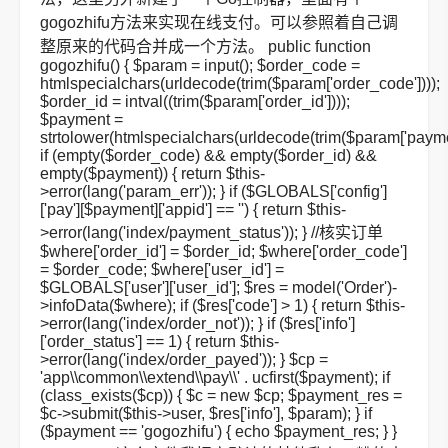
gogozhifu方法来实现在线支付。可以参照着自己调
整原来的代码合并成一个方法。
public function
gogozhifu() { $param = input(); $order_code =
htmlspecialchars(urldecode(trim($param['order_code'])));
$order_id = intval((trim($param['order_id'])));
$payment =
strtolower(htmlspecialchars(urldecode(trim($param['paymen
if (empty($order_code) && empty($order_id) &&
empty($payment)) { return $this-
>error(lang('param_err')); } if ($GLOBALS['config']
['pay'][$payment]['appid'] == '') { return $this-
>error(lang('index/payment_status')); } //核实订单
$where['order_id'] = $order_id; $where['order_code']
= $order_code; $where['user_id'] =
$GLOBALS['user']['user_id']; $res = model('Order')-
>infoData($where); if ($res['code'] > 1) { return $this-
>error(lang('index/order_not')); } if ($res['info']
['order_status'] == 1) { return $this-
>error(lang('index/order_payed')); } $cp =
'app\\common\\extend\\pay\\' . ucfirst($payment); if
(class_exists($cp)) { $c = new $cp; $payment_res =
$c->submit($this->user, $res['info'], $param); } if
($payment == 'gogozhifu') { echo $payment_res; } }