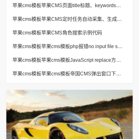
苹果cms模板苹果CMS页面title标题、keywords关键词、description描述SEO优化
苹果cms模板苹果CMS定时任务自动采集、生成、推送
苹果cms模板苹果CMS角色搜索示例代码
苹果cms模板苹果cms模板php报错no input file specified解决方法
苹果cms模板苹果cms模板JavaScript replace方法替换字符串空格方法
苹果cms模板苹果cms模板帝国CMS弹出窗口下载方式改为点击链接直接下载教程