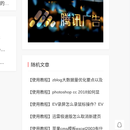
学起plus如何提交意见反馈？学起plus提交意见反馈的操作流程
送
苹果cms模板苹果cms模板php报错no input file specified解决方法
s模板苹果cms模板帝国CMS弹出窗口下载方式改为点击链接直接下载教程
随机文章
【使用教程】
zblog大数据量优化要点以及
静态HTML文件缓存刷新的两个思路
【使用教程】
photoshop cc 2018如何显
示辅助网格?photoshop cc 2018显示辅助
【使用教程】
EV录屏怎么录鼠标操作？EV
网格的方法
录屏录鼠标操作的步骤
【使用教程】
迅雷极速版怎么取消新建页
面不显示主界面？迅雷极速版取消新建页
【使用教程】
苹果cms模板excel2003有什