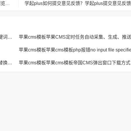
夸克浏览器如何更改浏览器标识？夸克浏览器更改浏览器标识的操作流程
苹果cms模板苹果CMS页面title标题、keywords关键词、description描述SEO优化
苹果cms模板苹果CMS定时任务自动采集、生成、推
苹果cms模板苹果cms模板JavaScript replace方法替换字符串空格方法
苹果cm