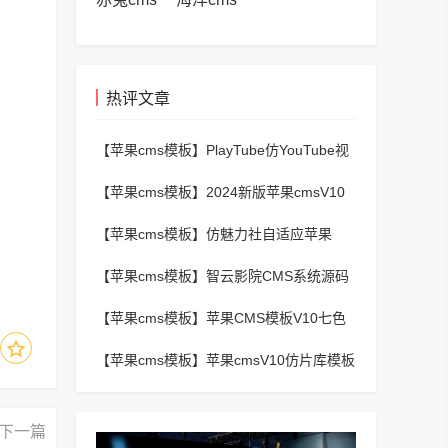
热评文章
【苹果cms模板】
PlayTube仿YouTube视
频上传分享程序源码
【苹果cms模板】
2024新版苹果cmsV10
MXProV4.5自适应影视站主题模板
【苹果cms模板】
仿魅力社自适应苹果
CMSV10模板
【苹果cms模板】
智云影院CMS系统源码
V3.0,全自动更新采集,通用API接口
【苹果cms模板】
苹果CMS模板V10七色
视频二开视频图片小说模板可封装APP
【苹果cms模板】
苹果cmsV10仿片库模板
独立wap+pc双端版
下一篇