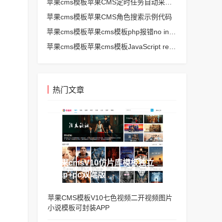
苹果cms模板苹果CMS定时任务自动采集、生成、推送
苹果cms模板苹果CMS角色搜索示例代码
苹果cms模板苹果cms模板php报错no input file specified解决方法
苹果cms模板苹果cms模板JavaScript replace方法替换字符串空格方法
热门文章
苹果cmsV10仿片库模板独立
wap+pc双端版
苹果CMS模板V10七色视频二开视频图片
小说模板可封装APP