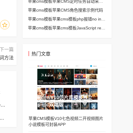
苹果cms模板苹果CMS定时任务自动采集、生成、推送
苹果cms模板苹果CMS角色搜索示例代码
苹果cms模板苹果cms模板php报错no input file specified解决方法
苹果cms模板苹果cms模板JavaScript replace方法替换字符串空格方法
下一篇
热门文章
键词方法
送
苹果cmsV10仿片库模板独立
wap+pc双端版
苹果cms模板苹果cms模板php报错no input file specified解决方法
s模板苹果cms模板帝国CMS弹出窗口下载方式改为点击链接直接下载教程
苹果CMS模板V10七色视频二开视频图片
小说模板可封装APP