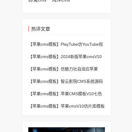
热评文章
【苹果cms模板】
PlayTube仿YouTube视
频上传分享程序源码
【苹果cms模板】
2024新版苹果cmsV10
MXProV4.5自适应影视站主题模板
【苹果cms模板】
仿魅力社自适应苹果
CMSV10模板
【苹果cms模板】
智云影院CMS系统源码
V3.0,全自动更新采集,通用API接口
【苹果cms模板】
苹果CMS模板V10七色
视频二开视频图片小说模板可封装APP
【苹果cms模板】
苹果cmsV10仿片库模板
独立wap+pc双端版