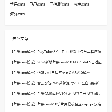
苹果cms
飞飞cms
马克斯cms
赤兔cms
海洋cms
热评文章
【苹果cms模板】
PlayTube仿YouTube视频上传分享程序源
码
【苹果cms模板】
2024新版苹果cmsV10 MXProV4.5自适应
影视站主题模板
【苹果cms模板】
仿魅力社自适应苹果CMSV10模板
【苹果cms模板】
智云影院CMS系统源码V3.0,全自动更新
采集,通用API接口
【苹果cms模板】
苹果CMS模板V10七色视频二开视频图片
小说模板可封装APP
【苹果cms模板】
苹果cmsV10仿片库模板独立wap+pc双端
版