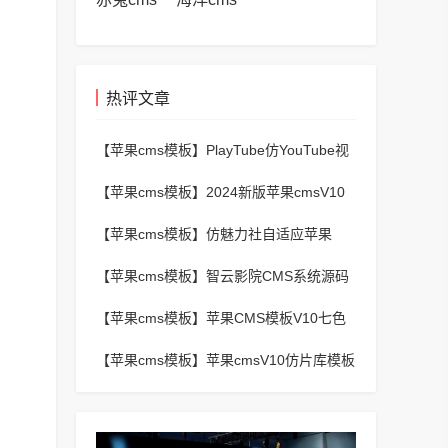
热评文章
【苹果cms模板】
PlayTube仿YouTube视
频上传分享程序源码
【苹果cms模板】
2024新版苹果cmsV10
MXProV4.5自适应影视站主题模板
【苹果cms模板】
仿魅力社自适应苹果
CMSV10模板
【苹果cms模板】
智云影院CMS系统源码
V3.0,全自动更新采集,通用API接口
【苹果cms模板】
苹果CMS模板V10七色
视频二开视频图片小说模板可封装APP
【苹果cms模板】
苹果cmsV10仿片库模板
独立wap+pc双端版