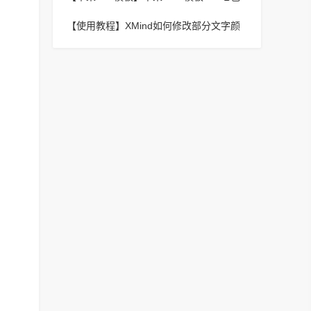
视频二开视频图片小说模板可封装APP
【使用教程】
XMind如何修改部分文字颜
色?XMind修改部分文字颜色的方法