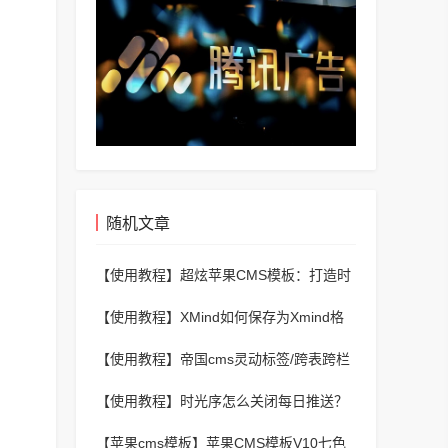
随机文章
【使用教程】
超炫苹果CMS模板：打造时
尚美妆网站，引爆女性市场！
【使用教程】
XMind如何保存为Xmind格
式？XMind保存为Xmind格式的详细方法
【使用教程】
帝国cms灵动标签/跨表跨栏
目调用自定义字段值phpif相等显示A不相
【使用教程】
时光序怎么关闭每日推送？
等显示B
时光序关闭每日推送教程
【苹果cms模板】
苹果CMS模板V10七色