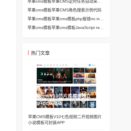
苹果cms模板苹果CMS定时任务自动采集、生成、推送
苹果cms模板苹果CMS角色搜索示例代码
苹果cms模板苹果cms模板php报错no input file specified解决方法
苹果cms模板苹果cms模板JavaScript replace方法替换字符串空格方法
热门文章
苹果cmsV10仿片库模板独立
wap+pc双端版
苹果CMS模板V10七色视频二开视频图片
小说模板可封装APP