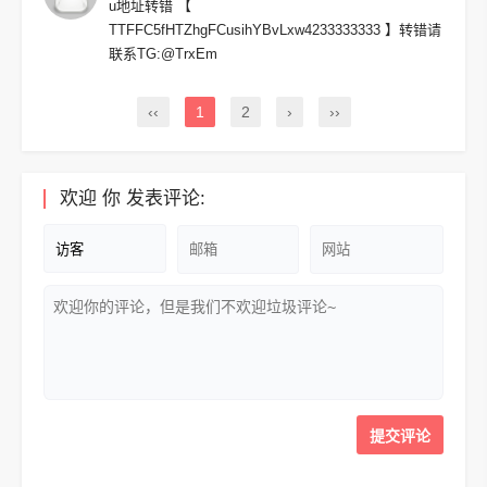
u地址转错 【
TTFFC5fHTZhgFCusihYBvLxw4233333333 】转错请
联系TG:@TrxEm
‹‹
1
2
›
››
欢迎
你
发表评论: