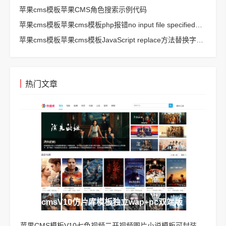
苹果cms模板苹果CMS角色搜索示例代码
苹果cms模板苹果cms模板php报错no input file specified解决方法
苹果cms模板苹果cms模板JavaScript replace方法替换字符串空格方法
热门文章
苹果cmsV10仿片库模板独立wap+pc双端版
苹果CMS模板V10七色视频二开视频图片小说模板可封装