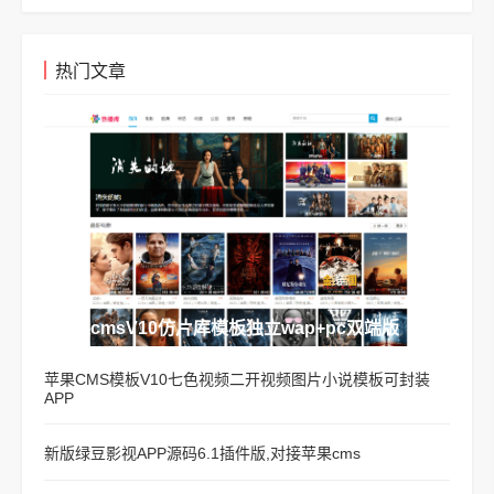
热门文章
苹果cmsV10仿片库模板独立wap+pc双端版
苹果CMS模板V10七色视频二开视频图片小说模板可封装
APP
新版绿豆影视APP源码6.1插件版,对接苹果cms