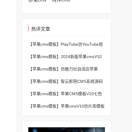
热评文章
【苹果cms模板】
PlayTube仿YouTube视
频上传分享程序源码
【苹果cms模板】
2024新版苹果cmsV10
MXProV4.5自适应影视站主题模板
【苹果cms模板】
仿魅力社自适应苹果
CMSV10模板
【苹果cms模板】
智云影院CMS系统源码
V3.0,全自动更新采集,通用API接口
【苹果cms模板】
苹果CMS模板V10七色
视频二开视频图片小说模板可封装APP
【苹果cms模板】
苹果cmsV10仿片库模板
独立wap+pc双端版