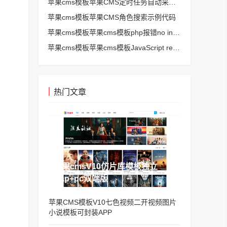
苹果cms模板苹果CMS定时任务自动采集、生成、推送
苹果cms模板苹果CMS角色搜索示例代码
苹果cms模板苹果cms模板php报错no input file specified解决方法
苹果cms模板苹果cms模板JavaScript replace方法替换字符串空格方法
热门文章
苹果cmsV10仿片库模板独立
wap+pc双端版
苹果CMS模板V10七色视频二开视频图片
小说模板可封装APP