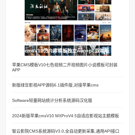
苹果cmsV10仿片库模板独立wap+pc双端版
苹果CMS模板V10七色视频二开视频图片小说模板可封装
APP
新版绿豆影视APP源码6.1插件版,对接苹果cms
Software轻量网站统计分析系统源码汉化版
2024新版苹果cmsV10 MXProV4.5自适应影视站主题模板
智云影院CMS系统源码V3.0,全自动更新采集,通用API接口