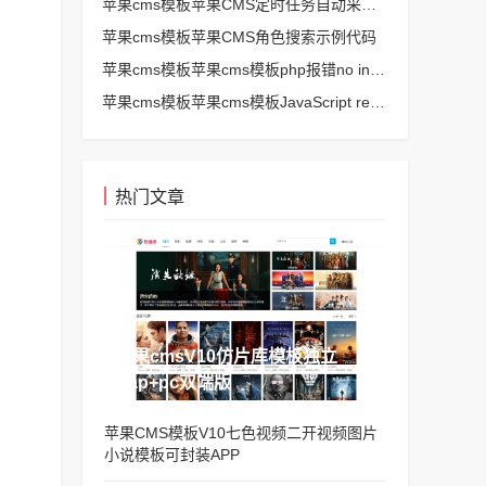
苹果cms模板苹果CMS定时任务自动采集、生成、推送
苹果cms模板苹果CMS角色搜索示例代码
苹果cms模板苹果cms模板php报错no input file specified解决方法
苹果cms模板苹果cms模板JavaScript replace方法替换字符串空格方法
热门文章
苹果cmsV10仿片库模板独立
wap+pc双端版
苹果CMS模板V10七色视频二开视频图片
小说模板可封装APP