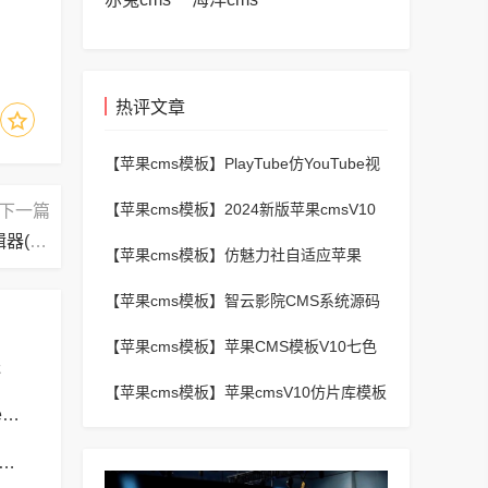
热评文章
【苹果cms模板】
PlayTube仿YouTube视
频上传分享程序源码
【苹果cms模板】
2024新版苹果cmsV10
下一篇
MXProV4.5自适应影视站主题模板
代码编辑器(Notepad++)怎么关闭文档切换?代码编辑器(Notepad++)关闭文档切换方法
【苹果cms模板】
仿魅力社自适应苹果
CMSV10模板
【苹果cms模板】
智云影院CMS系统源码
V3.0,全自动更新采集,通用API接口
【苹果cms模板】
苹果CMS模板V10七色
送
视频二开视频图片小说模板可封装APP
【苹果cms模板】
苹果cmsV10仿片库模板
苹果cms模板苹果cms模板php报错no input file specified解决方法
独立wap+pc双端版
s模板苹果cms模板帝国CMS弹出窗口下载方式改为点击链接直接下载教程