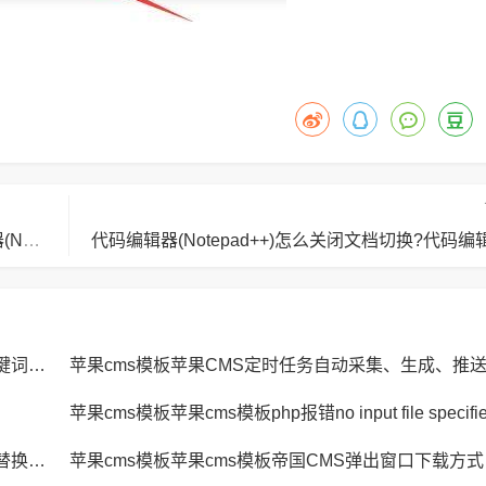
代码编辑器(Notepad++)怎么设置定界符?代码编辑器(Notepad++)设置定界符教程
苹果cms模板苹果CMS页面title标题、keywords关键词、description描述SEO优化
苹果cms模板苹果CMS定时任务自动采集、生成、推
苹果cms模板苹果cms模板JavaScript replace方法替换字符串空格方法
苹果cm