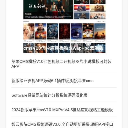
苹果cmsV10仿片库模板独立wap+pc双端版
苹果CMS模板V10七色视频二开视频图片小说模板可封装
APP
新版绿豆影视APP源码6.1插件版,对接苹果cms
Software轻量网站统计分析系统源码汉化版
2024新版苹果cmsV10 MXProV4.5自适应影视站主题模板
智云影院CMS系统源码V3.0,全自动更新采集,通用API接口