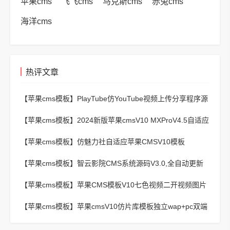
苹果cms
飞飞cms
马克斯cms
赤兔cms
海洋cms
热评文章
【苹果cms模板】
PlayTube仿YouTube视频上传分享程序源
码
【苹果cms模板】
2024新版苹果cmsV10 MXProV4.5自适应
影视站主题模板
【苹果cms模板】
仿魅力社自适应苹果CMSV10模板
【苹果cms模板】
智云影院CMS系统源码V3.0,全自动更新
采集,通用API接口
【苹果cms模板】
苹果CMS模板V10七色视频二开视频图片
小说模板可封装APP
【苹果cms模板】
苹果cmsV10仿片库模板独立wap+pc双端
版