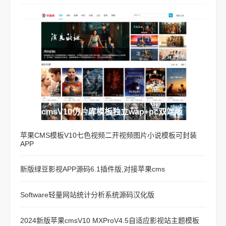
苹果cmsV10仿片库模板独立wap+pc双端版
苹果CMS模板V10七色视频二开视频图片小说模板可封装
APP
新版绿豆影视APP源码6.1插件版,对接苹果cms
Software轻量网站统计分析系统源码汉化版
2024新版苹果cmsV10 MXProV4.5自适应影视站主题模板