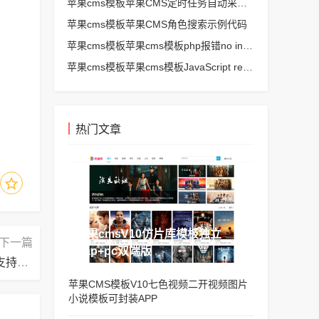
苹果cms模板苹果CMS定时任务自动采集、生成、推送
苹果cms模板苹果CMS角色搜索示例代码
苹果cms模板苹果cms模板php报错no input file specified解决方法
苹果cms模板苹果cms模板JavaScript replace方法替换字符串空格方法
热门文章
苹果cmsV10仿片库模板独立
下一篇
wap+pc双端版
苹果cms模板苹果cms模板帝国CMS8.0版多访问端支持可选不绑定二级域名
苹果CMS模板V10七色视频二开视频图片
小说模板可封装APP