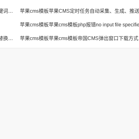
苹果cms模板苹果CMS页面title标题、keywords关键词、description描述SEO优化
苹果cms模板苹果CMS定时任务自动采集、生成、推
苹果cms模板苹果cms模板JavaScript replace方法替换字符串空格方法
苹果cm