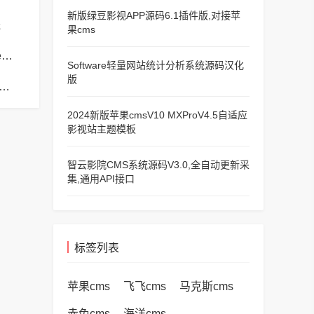
新版绿豆影视APP源码6.1插件版,对接苹
送
果cms
苹果cms模板苹果cms模板php报错no input file specified解决方法
Software轻量网站统计分析系统源码汉化
版
s模板苹果cms模板帝国CMS弹出窗口下载方式改为点击链接直接下载教程
2024新版苹果cmsV10 MXProV4.5自适应
影视站主题模板
智云影院CMS系统源码V3.0,全自动更新采
集,通用API接口
标签列表
苹果cms
飞飞cms
马克斯cms
赤兔cms
海洋cms