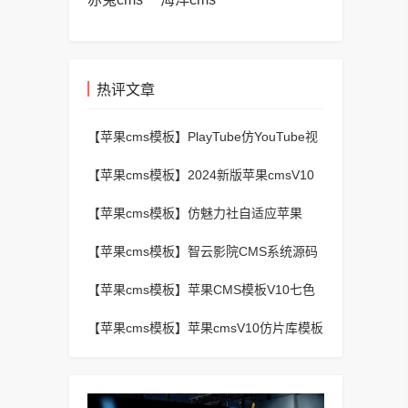
热评文章
【苹果cms模板】
PlayTube仿YouTube视
频上传分享程序源码
【苹果cms模板】
2024新版苹果cmsV10
MXProV4.5自适应影视站主题模板
【苹果cms模板】
仿魅力社自适应苹果
CMSV10模板
【苹果cms模板】
智云影院CMS系统源码
V3.0,全自动更新采集,通用API接口
【苹果cms模板】
苹果CMS模板V10七色
视频二开视频图片小说模板可封装APP
【苹果cms模板】
苹果cmsV10仿片库模板
独立wap+pc双端版