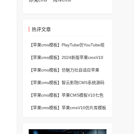
热评文章
【苹果cms模板】
PlayTube仿YouTube视
频上传分享程序源码
【苹果cms模板】
2024新版苹果cmsV10
MXProV4.5自适应影视站主题模板
【苹果cms模板】
仿魅力社自适应苹果
CMSV10模板
【苹果cms模板】
智云影院CMS系统源码
V3.0,全自动更新采集,通用API接口
【苹果cms模板】
苹果CMS模板V10七色
视频二开视频图片小说模板可封装APP
【苹果cms模板】
苹果cmsV10仿片库模板
独立wap+pc双端版