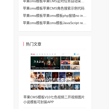
苹果cms模板苹果CMS定时任务自动采集、生成、推送
苹果cms模板苹果CMS角色搜索示例代码
苹果cms模板苹果cms模板php报错no input file specified解决方法
苹果cms模板苹果cms模板JavaScript replace方法替换字符串空格方法
热门文章
苹果cmsV10仿片库模板独立
wap+pc双端版
苹果CMS模板V10七色视频二开视频图片
小说模板可封装APP