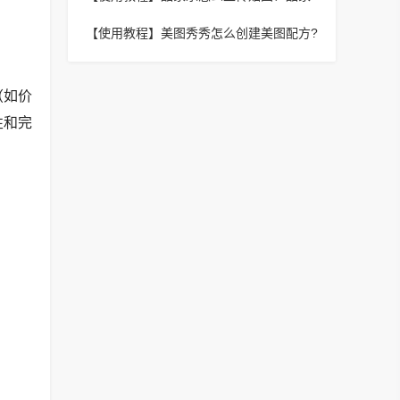
乐上传贴图的操作方法
【使用教程】
美图秀秀怎么创建美图配方?
美图秀秀创建美图配方方法
（如价
性和完