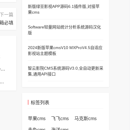
新版绿豆影视APP源码6.1插件版,对接苹
果cms
下一篇
箱必填
Software轻量网站统计分析系统源码汉化
版
2024新版苹果cmsV10 MXProV4.5自适应
影视站主题模板
送
智云影院CMS系统源码V3.0,全自动更新采
苹果cms模板苹果cms模板php报错no input file specified解决方法
集,通用API接口
s模板苹果cms模板帝国CMS弹出窗口下载方式改为点击链接直接下载教程
标签列表
苹果cms
飞飞cms
马克斯cms
赤兔cms
海洋cms