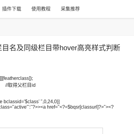
插件下载
使用教程
采集推荐
栏目名及同级栏目带hover高亮样式判断
featherclass]);
id]; //取得父栏目id
 bclassid='$class' ",0,24,0}]
ass="active"':''?>><a href="<?=$bqsr[classurl]?>"><?