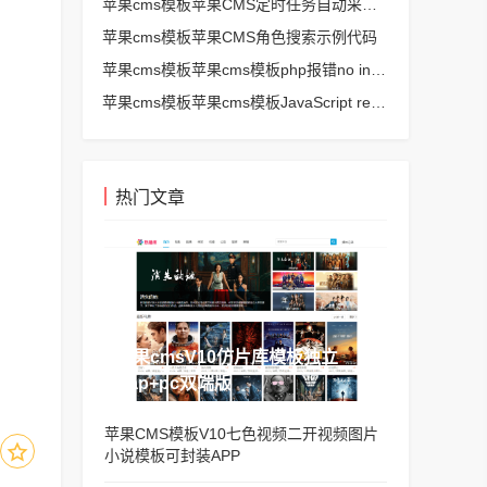
苹果cms模板苹果CMS定时任务自动采集、生成、推送
苹果cms模板苹果CMS角色搜索示例代码
苹果cms模板苹果cms模板php报错no input file specified解决方法
苹果cms模板苹果cms模板JavaScript replace方法替换字符串空格方法
热门文章
苹果cmsV10仿片库模板独立
wap+pc双端版
苹果CMS模板V10七色视频二开视频图片
小说模板可封装APP