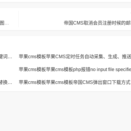
苹果cms模板美图秀秀是什么？用美图秀秀如何压缩图片大小？苹果cms
帝国CMS取消会员注册时候的邮
苹果cms模板苹果CMS页面title标题、keywords关键词、description描述SEO优化
苹果cms模板苹果CMS定时任务自动采集、生成、推
苹果cms模板苹果cms模板JavaScript replace方法替换字符串空格方法
苹果cm