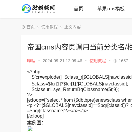
首页
苹果cms模板
首页
使用教程
正文内容
帝国cms内容页调用当前分类名/
哔哩
•
2024-09-21 12:09:46
•
使用教程
•
1657
<?php
$fcr=explode('|',$class_r[$GLOBALS[navclassid]][
$class=$fcr[1]?$fcr[1]:$GLOBALS[navclass
$classurl=sys_ReturnBqClassname($r,9);
?>
[e:loop={"select * from {$dbtbpre}enewsclass where
<p <?=($GLOBALS[navclassid]==$bqr[classid])?' cl
=$bqr[classname]?></a></p>
[/e:loop]
案例图：