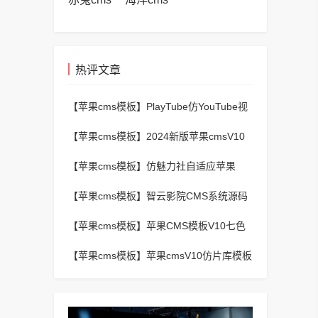
热评文章
【苹果cms模板】
PlayTube仿YouTube视
频上传分享程序源码
【苹果cms模板】
2024新版苹果cmsV10
MXProV4.5自适应影视站主题模板
【苹果cms模板】
仿魅力社自适应苹果
CMSV10模板
【苹果cms模板】
智云影院CMS系统源码
V3.0,全自动更新采集,通用API接口
【苹果cms模板】
苹果CMS模板V10七色
视频二开视频图片小说模板可封装APP
【苹果cms模板】
苹果cmsV10仿片库模板
独立wap+pc双端版