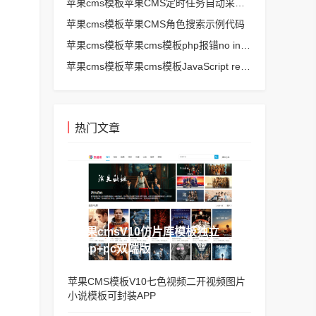
苹果cms模板苹果CMS定时任务自动采集、生成、推送
苹果cms模板苹果CMS角色搜索示例代码
苹果cms模板苹果cms模板php报错no input file specified解决方法
苹果cms模板苹果cms模板JavaScript replace方法替换字符串空格方法
热门文章
苹果cmsV10仿片库模板独立
wap+pc双端版
苹果CMS模板V10七色视频二开视频图片
小说模板可封装APP