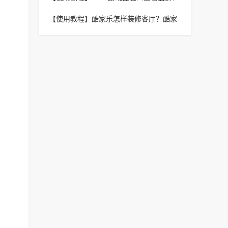
4399游戏盒查看盒龄教程
【使用教程】
酷家乐怎样装修客厅？酷家
乐装修客厅的具体方法