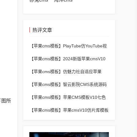
热评文章
【苹果cms模板】
PlayTube仿YouTube视
频上传分享程序源码
【苹果cms模板】
2024新版苹果cmsV10
MXProV4.5自适应影视站主题模板
【苹果cms模板】
仿魅力社自适应苹果
CMSV10模板
【苹果cms模板】
智云影院CMS系统源码
V3.0,全自动更新采集,通用API接口
【苹果cms模板】
苹果CMS模板V10七色
下图所
视频二开视频图片小说模板可封装APP
【苹果cms模板】
苹果cmsV10仿片库模板
独立wap+pc双端版