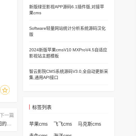
新版绿豆影视APP源码6.1插件版,对接苹
果cms
Software轻量网站统计分析系统源码汉化
版
2024新版苹果cmsV10 MXProV4.5自适应
影视站主题模板
智云影院CMS系统源码V3.0,全自动更新采
集,通用API接口
标签列表
下一篇
迅读PDF大师怎样进行截图？迅读PDF大师进行截图的操作方法
苹果cms
飞飞cms
马克斯cms
赤兔cms
海洋cms