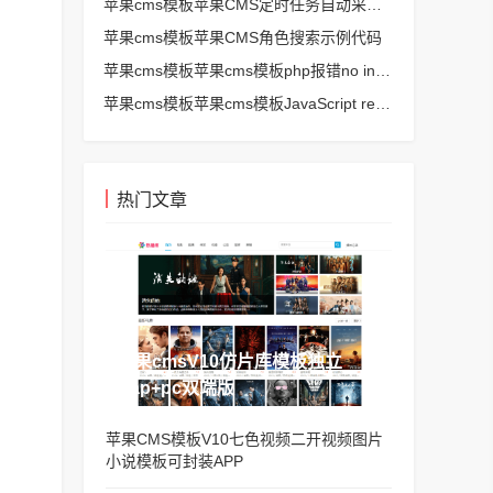
苹果cms模板苹果CMS定时任务自动采集、生成、推送
苹果cms模板苹果CMS角色搜索示例代码
苹果cms模板苹果cms模板php报错no input file specified解决方法
苹果cms模板苹果cms模板JavaScript replace方法替换字符串空格方法
热门文章
苹果cmsV10仿片库模板独立
wap+pc双端版
苹果CMS模板V10七色视频二开视频图片
小说模板可封装APP