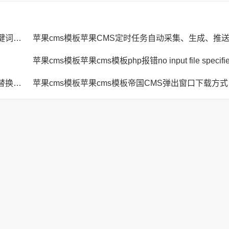
苹果cms模板苹果CMS页面title标题、keywords关键词、description描述SEO优化
苹果cms模板苹果CMS定时任务自动采集、生成、推
苹果cms模板苹果cms模板JavaScript replace方法替换字符串空格方法
苹果cm