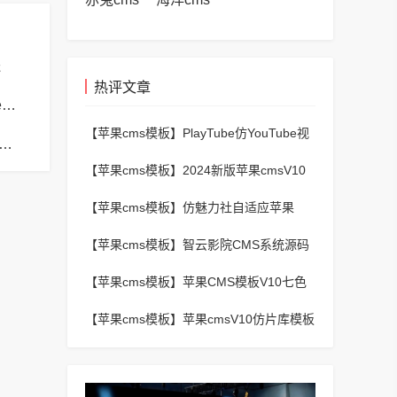
送
热评文章
苹果cms模板苹果cms模板php报错no input file specified解决方法
【苹果cms模板】
PlayTube仿YouTube视
s模板苹果cms模板帝国CMS弹出窗口下载方式改为点击链接直接下载教程
频上传分享程序源码
【苹果cms模板】
2024新版苹果cmsV10
MXProV4.5自适应影视站主题模板
【苹果cms模板】
仿魅力社自适应苹果
CMSV10模板
【苹果cms模板】
智云影院CMS系统源码
V3.0,全自动更新采集,通用API接口
【苹果cms模板】
苹果CMS模板V10七色
视频二开视频图片小说模板可封装APP
【苹果cms模板】
苹果cmsV10仿片库模板
独立wap+pc双端版