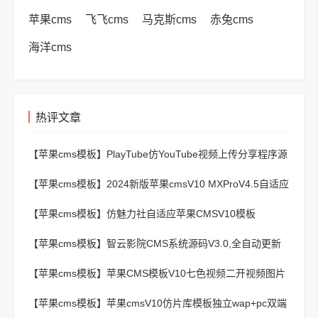
苹果cms
飞飞cms
马克斯cms
赤兔cms
海洋cms
热评文章
【苹果cms模板】
PlayTube仿YouTube视频上传分享程序源
码
【苹果cms模板】
2024新版苹果cmsV10 MXProV4.5自适应
影视站主题模板
【苹果cms模板】
仿魅力社自适应苹果CMSV10模板
【苹果cms模板】
智云影院CMS系统源码V3.0,全自动更新
采集,通用API接口
【苹果cms模板】
苹果CMS模板V10七色视频二开视频图片
小说模板可封装APP
【苹果cms模板】
苹果cmsV10仿片库模板独立wap+pc双端