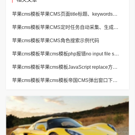
苹果cms模板苹果CMS页面title标题、keywords关键词、description描述SEO优化
苹果cms模板苹果CMS定时任务自动采集、生成、推送
苹果cms模板苹果CMS角色搜索示例代码
苹果cms模板苹果cms模板php报错no input file specified解决方法
苹果cms模板苹果cms模板JavaScript replace方法替换字符串空格方法
苹果cms模板苹果cms模板帝国CMS弹出窗口下载方式改为点击链接直接下载教程