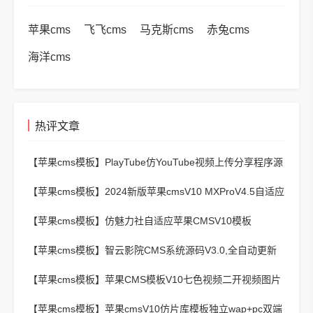
苹果cms
飞飞cms
马克斯cms
赤兔cms
海洋cms
热评文章
【苹果cms模板】
PlayTube仿YouTube视频上传分享程序源
码
【苹果cms模板】
2024新版苹果cmsV10 MXProV4.5自适应
影视站主题模板
【苹果cms模板】
仿魅力社自适应苹果CMSV10模板
【苹果cms模板】
智云影院CMS系统源码V3.0,全自动更新
采集,通用API接口
【苹果cms模板】
苹果CMS模板V10七色视频二开视频图片
小说模板可封装APP
【苹果cms模板】
苹果cmsV10仿片库模板独立wap+pc双端