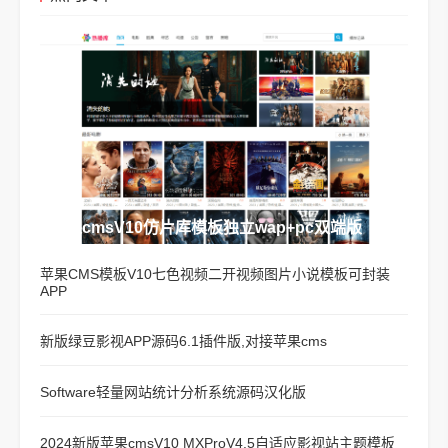
苹果cmsV10仿片库模板独立wap+pc双端版
苹果CMS模板V10七色视频二开视频图片小说模板可封装
APP
新版绿豆影视APP源码6.1插件版,对接苹果cms
Software轻量网站统计分析系统源码汉化版
2024新版苹果cmsV10 MXProV4.5自适应影视站主题模板