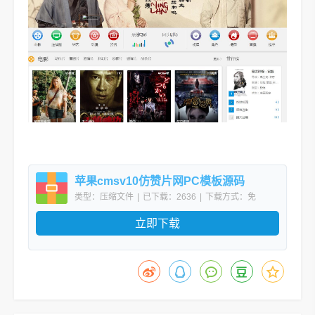
苹果cmsv10仿赞片网PC模板源码
类型：压缩文件
|
已下载：2636
|
下载方式：免
费下载
立即下载