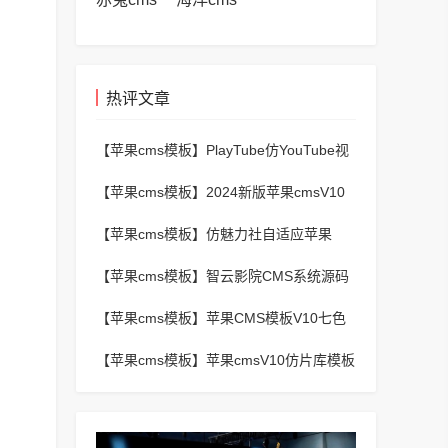
热评文章
【苹果cms模板】
PlayTube仿YouTube视
频上传分享程序源码
【苹果cms模板】
2024新版苹果cmsV10
MXProV4.5自适应影视站主题模板
【苹果cms模板】
仿魅力社自适应苹果
CMSV10模板
【苹果cms模板】
智云影院CMS系统源码
V3.0,全自动更新采集,通用API接口
【苹果cms模板】
苹果CMS模板V10七色
视频二开视频图片小说模板可封装APP
【苹果cms模板】
苹果cmsV10仿片库模板
独立wap+pc双端版