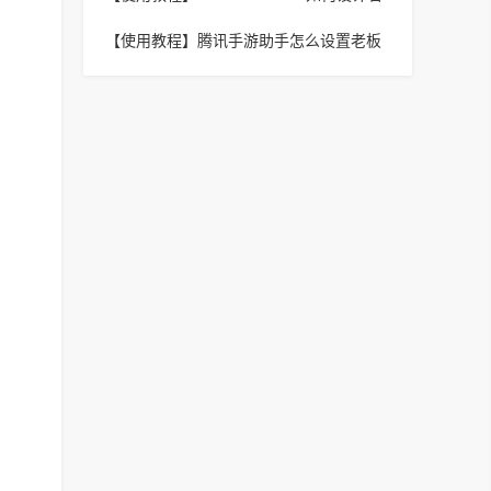
中找到清理缓存位置的步骤
片?CorelDraw2019设计名片教程
【使用教程】
腾讯手游助手怎么设置老板
键？腾讯手游助手设置老板键的方法