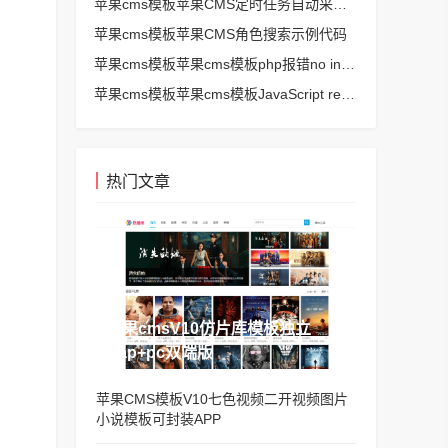
苹果cms模板苹果CMS定时任务自动采集、生成、推送
苹果cms模板苹果CMS角色搜索示例代码
苹果cms模板苹果cms模板php报错no input file specified解决方法
苹果cms模板苹果cms模板JavaScript replace方法替换字符串空格方法
热门文章
苹果cmsV10仿片库模板独立
wap+pc双端版
苹果CMS模板V10七色视频二开视频图片
小说模板可封装APP