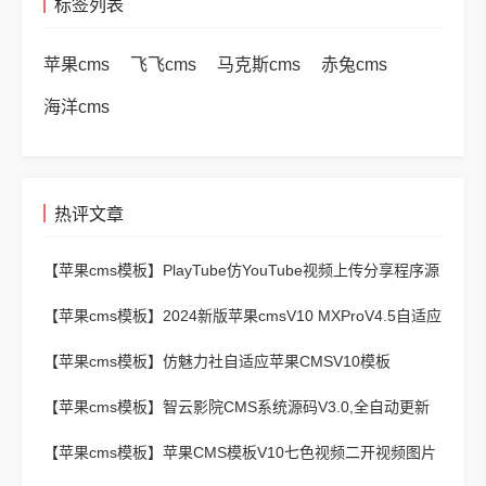
标签列表
苹果cms
飞飞cms
马克斯cms
赤兔cms
海洋cms
热评文章
【苹果cms模板】
PlayTube仿YouTube视频上传分享程序源
码
【苹果cms模板】
2024新版苹果cmsV10 MXProV4.5自适应
影视站主题模板
【苹果cms模板】
仿魅力社自适应苹果CMSV10模板
【苹果cms模板】
智云影院CMS系统源码V3.0,全自动更新
采集,通用API接口
【苹果cms模板】
苹果CMS模板V10七色视频二开视频图片
小说模板可封装APP