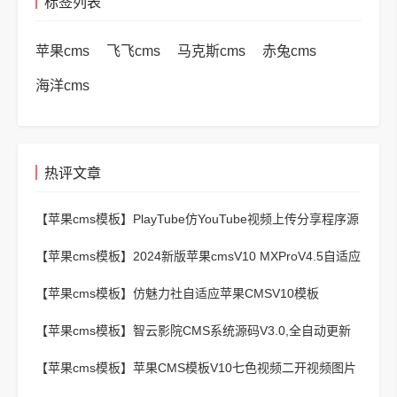
标签列表
苹果cms
飞飞cms
马克斯cms
赤兔cms
海洋cms
热评文章
【苹果cms模板】
PlayTube仿YouTube视频上传分享程序源
码
【苹果cms模板】
2024新版苹果cmsV10 MXProV4.5自适应
影视站主题模板
【苹果cms模板】
仿魅力社自适应苹果CMSV10模板
【苹果cms模板】
智云影院CMS系统源码V3.0,全自动更新
采集,通用API接口
【苹果cms模板】
苹果CMS模板V10七色视频二开视频图片
小说模板可封装APP